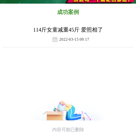
成功案例
114斤女童减重45斤 爱照相了
2022-03-15 09:17