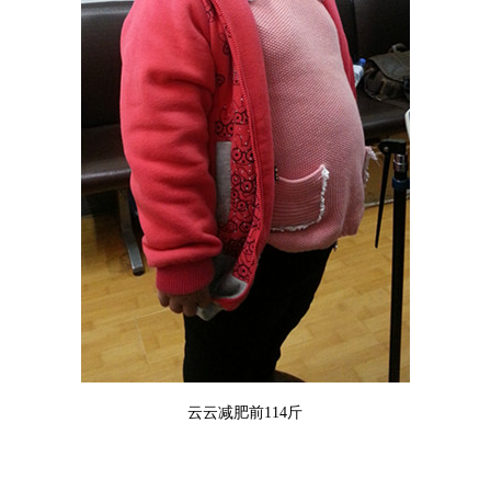
云云减肥前114斤