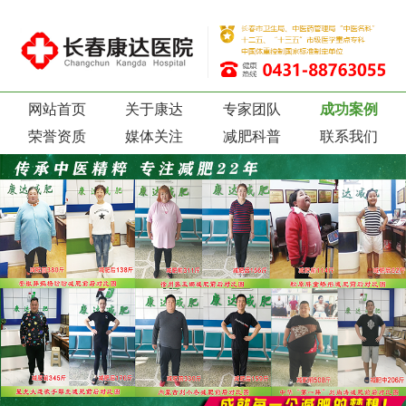
网站首页
关于康达
专家团队
成功案例
荣誉资质
媒体关注
减肥科普
联系我们