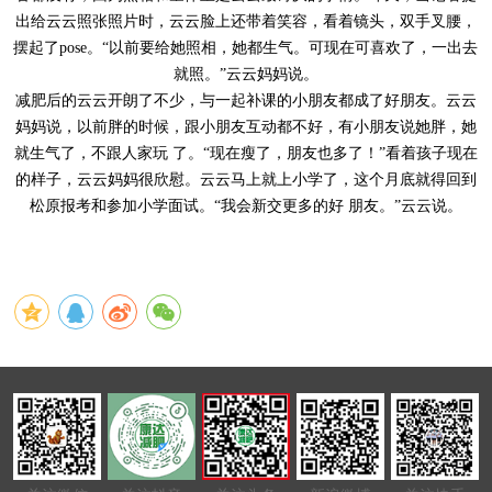
出给云云照张照片时，云云脸上还带着笑容，看着镜头，双手叉腰，
摆起了pose。“以前要给她照相，她都生气。可现在可喜欢了，一出去
就照。”云云妈妈说。
减肥后的云云开朗了不少，与一起补课的小朋友都成了好朋友。云云
妈妈说，以前胖的时候，跟小朋友互动都不好，有小朋友说她胖，她
就生气了，不跟人家玩 了。“现在瘦了，朋友也多了！”看着孩子现在
的样子，云云妈妈很欣慰。云云马上就上小学了，这个月底就得回到
松原报考和参加小学面试。“我会新交更多的好 朋友。”云云说。